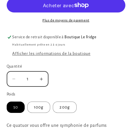
Plus de moyens de paiement
Service de retrait disponible à
Boutique Le Fridge
Habituellement prête en 2 à 4 jours
Afficher les informations de la boutique
Quantité
Réduire
Augmenter
la
la
quantité
quantité
Poids
de
de
50
100g
200g
La
La
Provençale
Provençale
(tisane
(tisane
Ce quatuor vous offre une symphonie de parfums
menthe
menthe