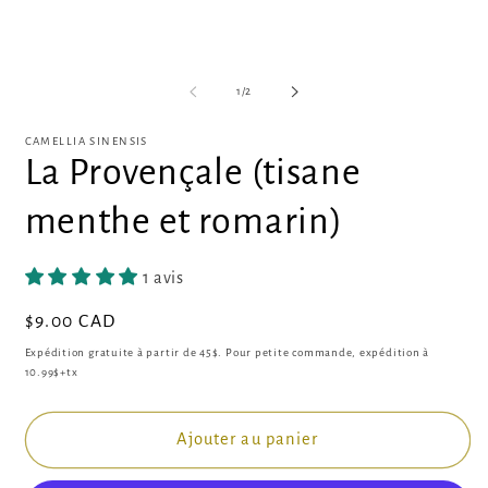
média
1
dans
O
une
le
fenêtre
m
de
1
/
2
modale
2
d
u
CAMELLIA SINENSIS
fe
La Provençale (tisane
m
menthe et romarin)
1 avis
Prix
$9.00 CAD
habituel
Expédition gratuite à partir de 45$. Pour petite commande, expédition à
10.99$+tx
Ajouter au panier